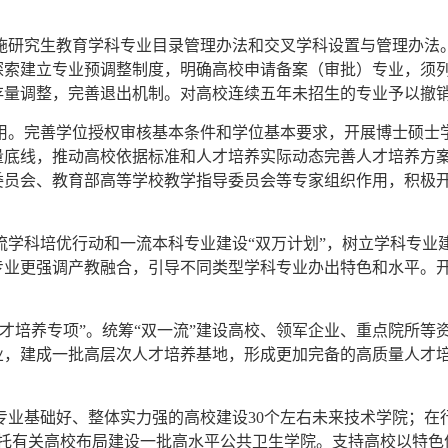
实施研究生教育学科专业目录管理办法和交叉学科设置与管理办法
探索建立专业预调整制度，明确高校申请备案（审批）专业，须列
存量调整，完善退出机制。对高校连续五年未招生的专业予以撤
应用。完善学位授权审核基本条件和学位基本要求，开展博士硕士
量底线，推动高校依据标准和人才培养实际动态完善人才培养方
委员会、教育部高等学校教学指导委员会等专家组织作用，积极
一流学科培优行动和一流本科专业建设“双万计划”，树立学科专
专业更强调产教融合，引导不同类型学科专业办出特色和水平。
次人才培养专项”。统筹“双一流”建设高校、领军企业、重点院所
业，建成一批高层次人才培养基地，形成更加完备的高质量人才
科专业基础好、整体实力强的高校建设30个左右未来技术学院；
依托有关高校布局建设一批高水平公共卫生学院。支持高校以特