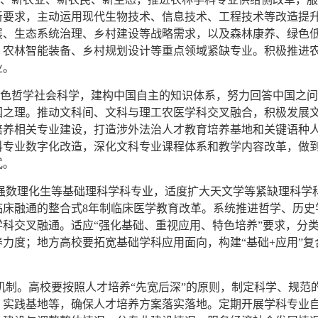
新要求，主动运用现代生物技术、信息技术、工程技术等改造提
展、生态系统治理、乡村建设等战略需求，以及森林康养、绿色
、农林智能装备、乡村规划设计等重点领域紧缺专业。积极推进
业。
特色哲学社会科学，建构中国自主的知识体系，努力回答中国之
国之理。推动文科间、文科与理工农医学科交叉融合，积极发展
培养相关专业建设，打造涉外法治人才教育培养基地和关键语种
科专业数字化改造，深化文科专业课程体系和教学内容改革，做
式。
建强数理化生等基础理科学科专业，适度扩大天文学等紧缺理科学
临床融通的整合式8年制临床医学教育改革。系统推进哲学、历史
科交叉融通。适应“强化基础、重视应用、特色培养”要求，分
力度；地方高校要拓宽基础学科应用面向，构建“基础+应用”复合
障机制。高校要按照人才培养“先宽后深”的原则，制定科学、规
、实践基地等，确保人才培养方案落实落地。定期开展学科专业